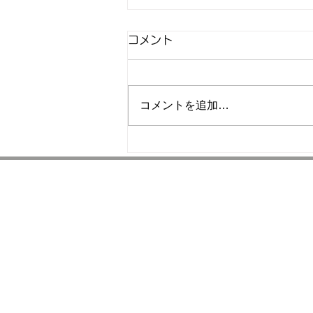
在庫情報
コメント
WINBORD ・
SAMSUNG ・ MICRON メ
モリーをお探しの方はご連絡下さ
コメントを追加…
い。
ホーム
電子部品の調達
クローザーリ