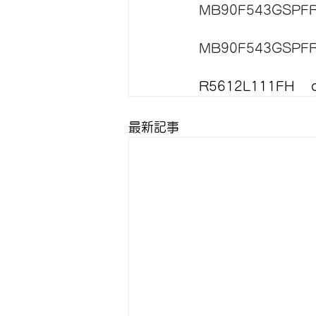
MB90F543GSPFR
MB90F543GSPFR
R5612L111FH    d/
最新記事