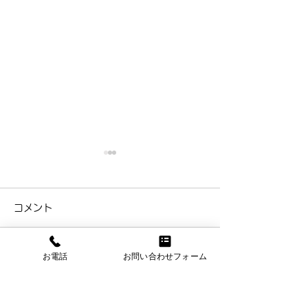
最新在庫
お問合せ下さい
ST micro
MB90F543GSP
コメント
STM32F401VEH6 Date
18+/ROHS 90pcs
code:21+ Nexperia
MB90F543GSP
BZX84-B6V2,215 Date
10+/ROHS 50pcs
お電話
お問い合わせフォーム
コメントを追加…
code: 21+ Nexperia
R5612L111FH d/c 2020+
BZX84-B6V2,215 Date
680pcs
code: 22+ Nexperia