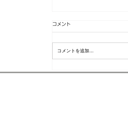
在庫情報
コメント
WINBORD ・
SAMSUNG ・ MICRON メ
モリーをお探しの方はご連絡下さ
コメントを追加…
い。
ホーム
電子部品の調達
クローザーリ